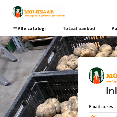
Alle catalogi
Totaal aanbod
Aa
Meer...
Uien
In
Email adres