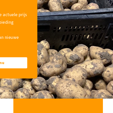
 actuele prijs
bieding
van nieuwe
 nu