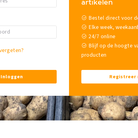
artikelen
Bestel direct voor de
Elke week, weekaan
24/7 online
Blijf op de hoogte 
vergeten?
producten
Inloggen
Registreer