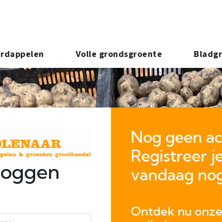
rdappelen
Volle grondsgroente
Bladg
Tomaat&komkommer&paprika
Zuurko
Nog geen ac
Registreer j
loggen
vandaag nog
Ontdek nu onz