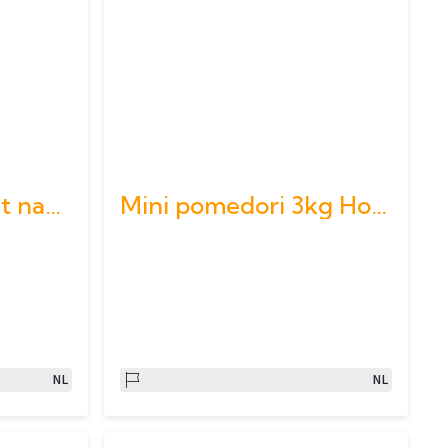
Komkommers 36st naakt
Mini pomedori 3kg Hout
NL
NL