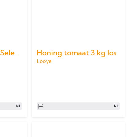
Honing Sweetest Selection 1,4kg trosjes
Honing tomaat 3 kg los
Looye
NL
NL