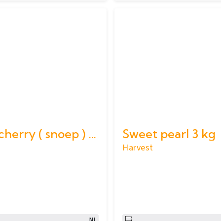
Pruimcherry ( snoep ) 4 kg
Sweet pearl 3 kg
Harvest
NL