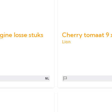
ine losse stuks
Lion
NL