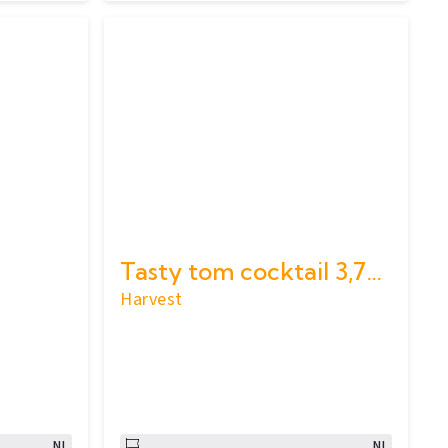
Tasty tom cocktail 3,7kg
Harvest
NL
NL