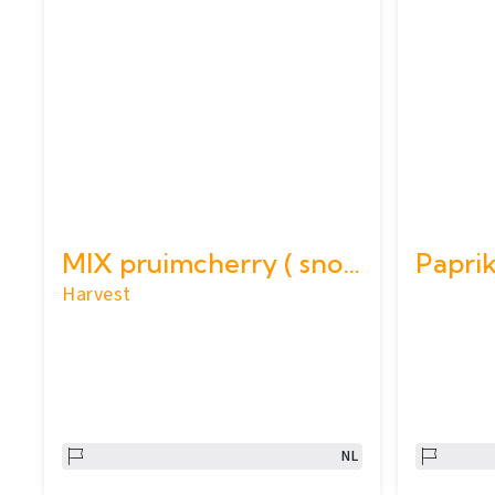
MIX pruimcherry ( snoep) 4 kg
Paprik
Harvest
NL