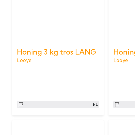
Honing 3 kg tros LANG
Honing
Looye
Looye
NL