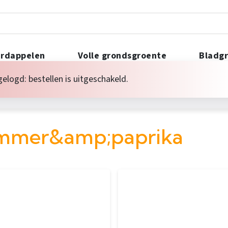
rdappelen
Volle grondsgroente
Bladg
Tomaat&komkommer&paprika
Zuurko
gelogd: bestellen is uitgeschakeld.
Resul
25
mer&amp;paprika