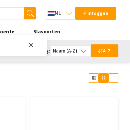
NL
Inloggen
roente
Slasoorten
ol
Bestel (Half)Fabricaat
taten
Sortering:
A-Z