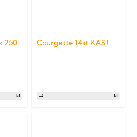
Cherry tomaat 9 x 250 gr
Courgette 14st KAS!!!
NL
NL