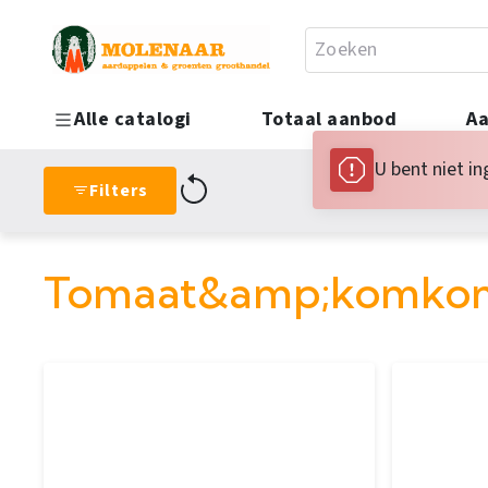
Alle catalogi
Totaal aanbod
Aa
Meer...
Uien
U bent niet in
Filters
Tomaat&amp;komkom