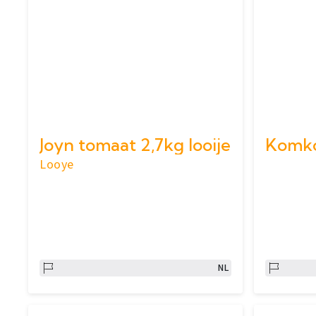
Joyn tomaat 2,7kg looije
Looye
NL